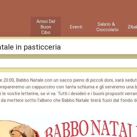
Amici Del
Salato &
Buon
Eventi
Ziba
Cioccolato
Cibo
ale in pasticceria
e 20:00, Babbo Natale con un sacco pieno di piccoli doni, sarà sedut
i prepareremo un cappuccino con tanta schiuma e gli serviremo una be
le vostre letterine, se vi va. Tutti i desideri e i buoni propositi verr
da mettere sotto l'albero che Babbo Natale tirerà fuori dal fondo 