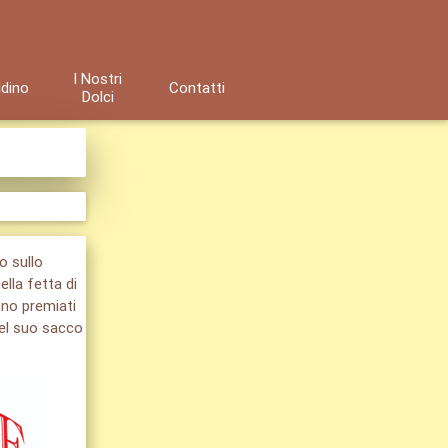
I Nostri
ldino
Contatti
Dolci
o sullo
lla fetta di
anno premiati
del suo sacco