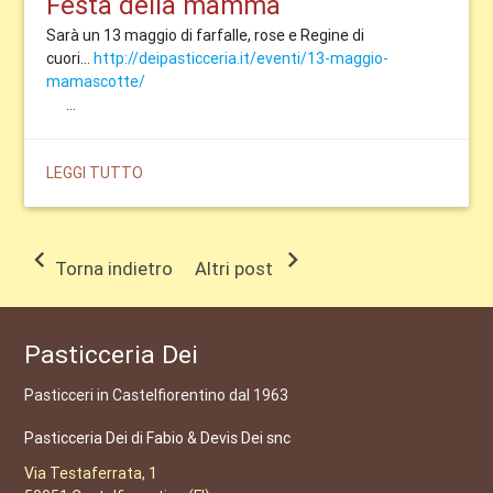
Festa della mamma
Sarà un 13 maggio di farfalle, rose e Regine di
cuori...
http://deipasticceria.it/eventi/13-maggio-
mamascotte/
...
LEGGI TUTTO
chevron_left
chevron_right
Torna indietro
Altri post
Pasticceria Dei
Pasticceri in Castelfiorentino dal 1963
Pasticceria Dei di Fabio & Devis Dei snc
Via Testaferrata, 1