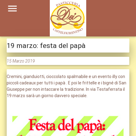
menu
19 marzo: festa del papà
15 Marzo 2019
Cremini, gianduiotti, cioccolato spalmabile e un evento illy con
piccoli cadeaux per tutti i papà . E poi le frittelle e i bigné di San
Giuseppe per non intaccare la tradizione. In via Testaferrata il
19 marzo sarà un giorno davvero speciale.