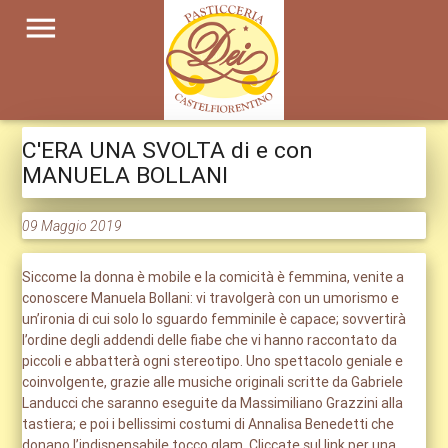
menu
C'ERA UNA SVOLTA di e con
MANUELA BOLLANI
09 Maggio 2019
Siccome la donna è mobile e la comicità è femmina, venite a
conoscere Manuela Bollani: vi travolgerà con un umorismo e
un’ironia di cui solo lo sguardo femminile è capace; sovvertirà
l’ordine degli addendi delle fiabe che vi hanno raccontato da
piccoli e abbatterà ogni stereotipo. Uno spettacolo geniale e
coinvolgente, grazie alle musiche originali scritte da Gabriele
Landucci che saranno eseguite da Massimiliano Grazzini alla
tastiera; e poi i bellissimi costumi di Annalisa Benedetti che
donano l’indispensabile tocco glam. Cliccate sul link per una