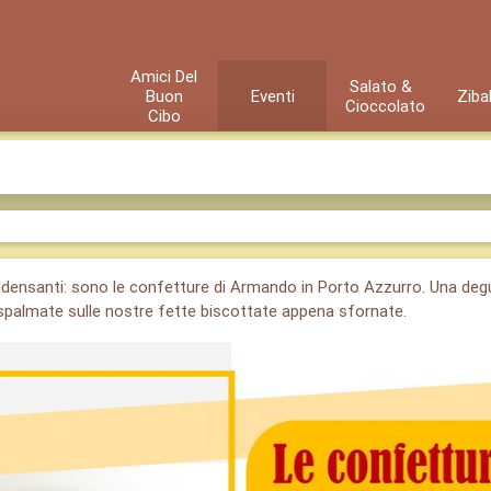
Amici Del
Salato &
Buon
Eventi
Ziba
Cioccolato
Cibo
a
ddensanti: sono le confetture di Armando in Porto Azzurro. Una de
spalmate sulle nostre fette biscottate appena sfornate.