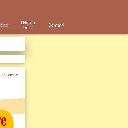
I Nostri
ldino
Contatti
Dolci
gustazione