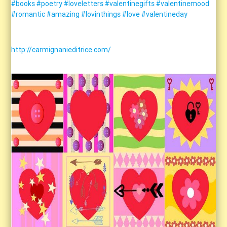
#books
#poetry
#loveletters
#valentinegifts
#valentinemood
#romantic
#amazing
#lovinthings
#love
#valentineday
http://carmignanieditrice.com/