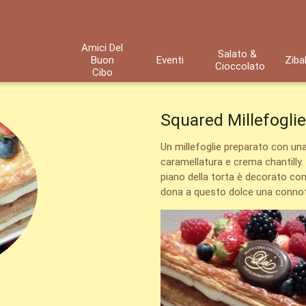
Amici Del
Salato &
Buon
Eventi
Ziba
Cioccolato
Cibo
Squared Millefogli
Un millefoglie preparato con una
caramellatura e crema chantilly. 
piano della torta è decorato co
dona a questo dolce una conno