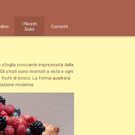
I Nostri
ldino
Contatti
Dolci
e
 sfoglia croccante impreziosita dalla
Gli strati sono montati a vista e ogni
n frutti di bosco. La forma quadrata
tazione moderna.