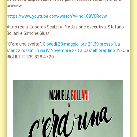
preview.
https://www.youtube.com/watch?v=hd1C8V0Rdvw
Aiuto regia: Edoardo Scalzini. Produzione esecutiva: Stefano
Bollani e Simone Giusti
“C’era una svolta”:
Giovedì 23 maggio, ore 21:30 presso “La
stanza rossa”, in via IV Novembre 2/D a Castelfiorentino
. INFO e
BIGLIETTI 339 828 4720