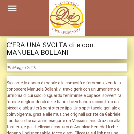
menu
C'ERA UNA SVOLTA di e con
MANUELA BOLLANI
09 Maggio 2019
Siccome la donna è mobile e la comicità è femmina, venite a
conoscere Manuela Bollani: vi travolgerà con un umorismo e
un’ironia di cui solo lo sguardo femminile è capace; sovvertirà
l’ordine degli addendi delle fiabe che vi hanno raccontato da
piccoli e abbatterà ogni stereotipo. Uno spettacolo geniale e
coinvolgente, grazie alle musiche originali scritte da Gabriele
Landucci che saranno eseguite da Massimiliano Grazzini alla
tastiera; e poi i bellissimi costumi di Annalisa Benedetti che
donano l’indispensabile tocco glam. Cliccate sul link per una